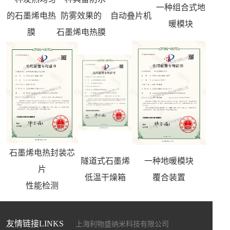
一种组合式地
的石墨烯电热
防雾效果的
自动叠片机
暖模块
膜
石墨烯电热膜
石墨烯电热封装芯
隧道式石墨烯
一种地暖模块
片
低温干燥箱
覆合装置
性能检测
友情链接LINKS
上海利物盛纳米科技有限公司