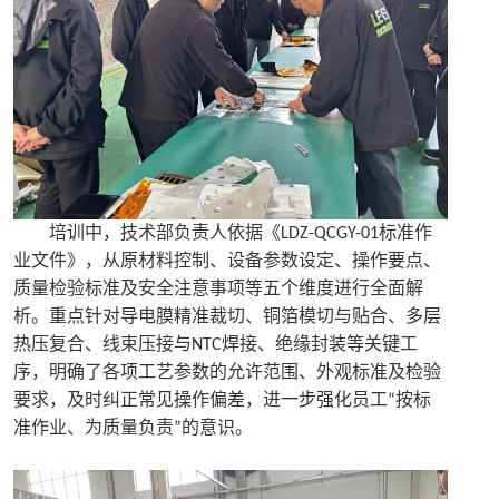
培训中，技术部负责人依据《
标准作
LDZ-QCGY-01
业文件》，从原材料控制、设备参数设定、操作要点、
质量检验标准及安全注意事项等五个维度进行全面解
析。重点针对导电膜精准裁切、铜箔模切与贴合、多层
热压复合、线束压接与
焊接、绝缘封装等关键工
NTC
序，明确了各项工艺参数的允许范围、外观标准及检验
要求，及时纠正常见操作偏差，进一步强化员工
按标
“
准作业、为质量负责
的意识。
”