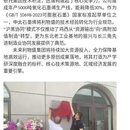
依托集团技术积淀，迅速构建起了核心竞争力，公司建
成年产
吨氧化石墨烯生产线，能耗降低
。作为
5000
30%
《
可膨胀石墨》国家标准起草单位之
GB/T 10698-2023
一，申太石墨烯将利物盛的技术经验转化为行业规范。
“沪黑协同”模式不仅推动了鸡西从“资源输出”向“高附加
值制造”转型，更为东北老工业基地的振兴与长三角先
进制造业协同发展提供了典范。
未来利物盛集团将持续加大资源投入，全力保障基
地高效运行，推动更多原创成果落地，将其打造为产学
研深度融合的标杆、核心技术策源地、区域经济发展的
重要引擎。