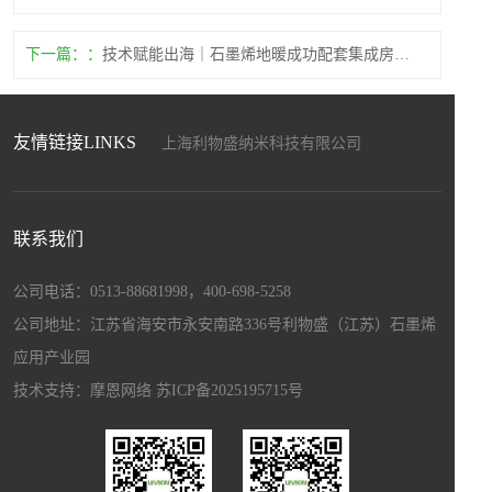
下一篇：
技术赋能出海｜石墨烯地暖成功配套集成房屋，打通海外新基建“最后一公里”
友情链接LINKS
上海利物盛纳米科技有限公司
上海盛畅达新材料科技发展有限公司
上海暖能电子科技有限公司
上海驰程化工工贸有限公司
联系我们
江苏和自兴智能设备制造有限公司
上海博驻科技新材料科技有限公司
公司电话：0513-88681998，400-698-5258
上海宏昌汽配有限公司
公司地址：江苏省海安市永安南路336号利物盛（江苏）石墨烯
应用产业园
技术支持：
摩恩网络
苏ICP备2025195715号