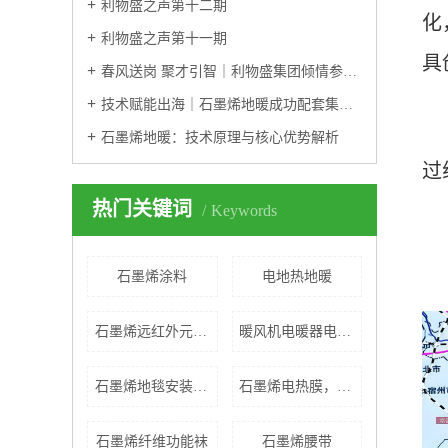
利物盛之声第十二期
化
利物盛之声第十一期
具
春风送岗 聚才引智｜利物盛集团倾情参与2026年宝山区春季招聘会
技术赋能出海｜石墨烯地暖成功配套集成房屋，打通海外新基建“最后一公里”
该
石墨烯地暖：技术原理与核心优势解析
过
热门关键词
Keywords
石墨烯涂料
电地热地暖
石墨烯远红外元气屋
暖风机电暖器电暖气
石墨烯地毯安装哪家好
石墨烯电热膜，石墨烯采暖
石墨烯纤维功能袜
石墨烯腰带