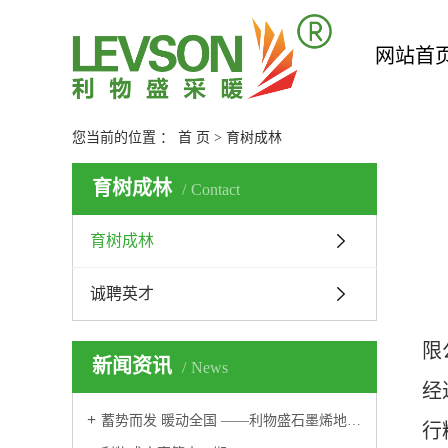
网站首
您当前的位置 ：
首 页
> 育树成林
育树成林
Contact
育树成林
诚聘英才
育
限
新闻资讯
News
经
蓄势而发 暖动全国 ——利物盛石墨烯地暖经销商渠道再布局
行