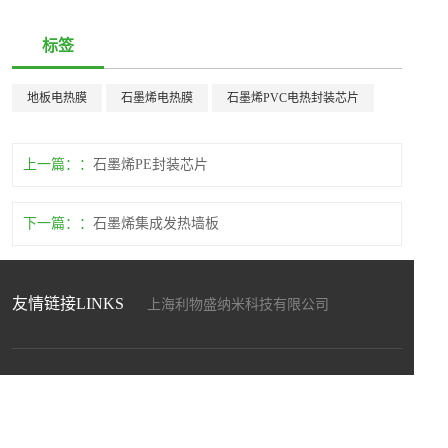
标签
地板电热膜
石墨烯电热膜
石墨烯PVC电热封装芯片
上一篇：
石墨烯PE封装芯片
下一篇：
石墨烯集成发热墙板
友情链接LINKS
上海利物盛纳米科技有限公司
上海盛畅达新材料科技发展有限公司
上海暖能电子科技有限公司
上海驰程化工工贸有限公司
联系我们
江苏和自兴智能设备制造有限公司
上海博驻科技新材料科技有限公司
公司电话：0513-88681998，400-698-5258