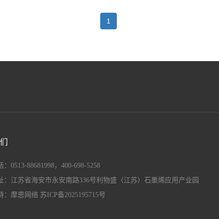
1
们
0513-88681998，400-698-5258
址：江苏省海安市永安南路336号利物盛（江苏）石墨烯应用产业园
持：
摩恩网络
苏ICP备2025195715号