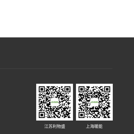
江苏利物盛
上海暖能