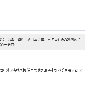
型号、范围、图片、新闻及价格。同时我们还为您精选了
点击访问!
关键词： 石墨烯远红外卫浴暖风机,浴室取暖器加热神器,四季家用节能,卫生间冬季洗澡壁挂浴霸